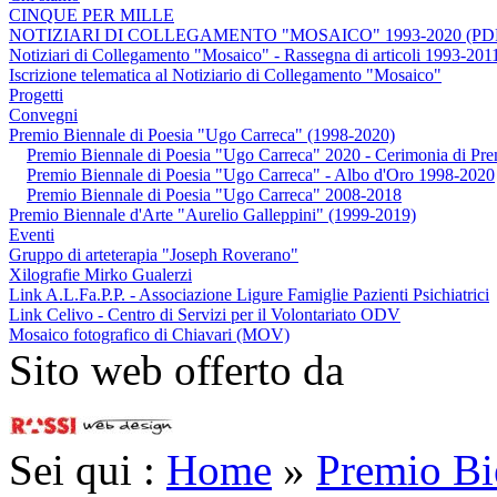
CINQUE PER MILLE
NOTIZIARI DI COLLEGAMENTO "MOSAICO" 1993-2020 (PD
Notiziari di Collegamento "Mosaico" - Rassegna di articoli 1993-201
Iscrizione telematica al Notiziario di Collegamento "Mosaico"
Progetti
Convegni
Premio Biennale di Poesia "Ugo Carreca" (1998-2020)
Premio Biennale di Poesia "Ugo Carreca" 2020 - Cerimonia di Pr
Premio Biennale di Poesia "Ugo Carreca" - Albo d'Oro 1998-2020
Premio Biennale di Poesia "Ugo Carreca" 2008-2018
Premio Biennale d'Arte "Aurelio Galleppini" (1999-2019)
Eventi
Gruppo di arteterapia "Joseph Roverano"
Xilografie Mirko Gualerzi
Link A.L.Fa.P.P. - Associazione Ligure Famiglie Pazienti Psichiatrici
Link Celivo - Centro di Servizi per il Volontariato ODV
Mosaico fotografico di Chiavari (MOV)
Sito web offerto da
Sei qui :
Home
»
Premio Bi