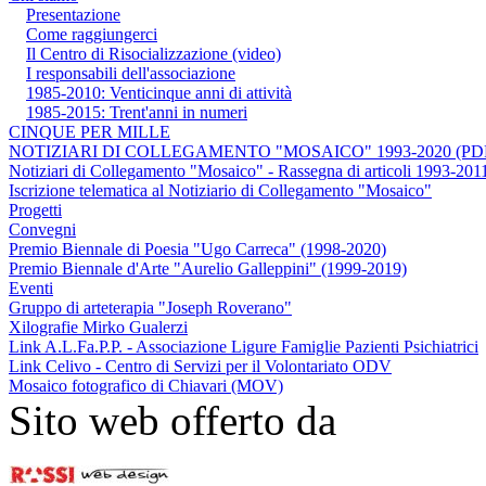
Presentazione
Come raggiungerci
Il Centro di Risocializzazione (video)
I responsabili dell'associazione
1985-2010: Venticinque anni di attività
1985-2015: Trent'anni in numeri
CINQUE PER MILLE
NOTIZIARI DI COLLEGAMENTO "MOSAICO" 1993-2020 (PD
Notiziari di Collegamento "Mosaico" - Rassegna di articoli 1993-201
Iscrizione telematica al Notiziario di Collegamento "Mosaico"
Progetti
Convegni
Premio Biennale di Poesia "Ugo Carreca" (1998-2020)
Premio Biennale d'Arte "Aurelio Galleppini" (1999-2019)
Eventi
Gruppo di arteterapia "Joseph Roverano"
Xilografie Mirko Gualerzi
Link A.L.Fa.P.P. - Associazione Ligure Famiglie Pazienti Psichiatrici
Link Celivo - Centro di Servizi per il Volontariato ODV
Mosaico fotografico di Chiavari (MOV)
Sito web offerto da